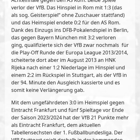
Achtelfinale gegen den AS Rom. Beide Spiele
verlor der VfB. Das Hinspiel in Rom mit 1:3 (das
als sog. Geisterspiel“ ohne Zuschauer stattfand)
und das Heimspiel endete 0:2 für den AS Rom.
Dank des Einzugs ins DFB-Pokalendspiel in Berlin,
das gegen Bayern München mit 3:2 verloren
ging, qualifizierte sich der VfB zwar nochmals für
die Play-Off Runde der Europa League 2013/2014,
scheiterte dort aber im August 2013 an HNK
Rijeka nach einer 1:2 Niederlage im Hinspiel und
einem 2:2 im Rückspiel in Stuttgart, als der VfB in
der 94. Minute den Ausgleich kassierte und es
somit keine Verlängerung gab.
Mit dem ungefährdeten 3:0 im Heimspiel gegen
Eintracht Frankfurt und fünf Spieltage vor Ende
der Saison 2023/2024 hat der VfB 21 Punkte mehr
als Eintracht Frankfurt, dem aktuellen
Tabellensechsten der 1. Fußballbundesliga. Der