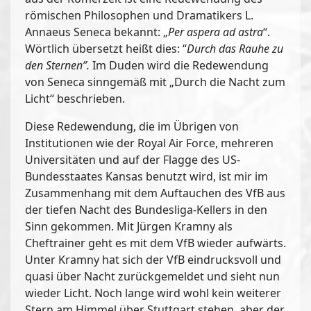
römischen Philosophen und Dramatikers L.
Annaeus Seneca bekannt: „
Per aspera ad astra
“.
Wörtlich übersetzt heißt dies: “
Durch das Rauhe zu
den Sternen”.
Im Duden wird die Redewendung
von Seneca sinngemäß mit „Durch die Nacht zum
Licht“ beschrieben.
Diese Redewendung, die im Übrigen von
Institutionen wie der Royal Air Force, mehreren
Universitäten und auf der Flagge des US-
Bundesstaates Kansas benutzt wird, ist mir im
Zusammenhang mit dem Auftauchen des VfB aus
der tiefen Nacht des Bundesliga-Kellers in den
Sinn gekommen. Mit Jürgen Kramny als
Cheftrainer geht es mit dem VfB wieder aufwärts.
Unter Kramny hat sich der VfB eindrucksvoll und
quasi über Nacht zurückgemeldet und sieht nun
wieder Licht. Noch lange wird wohl kein weiterer
Stern am Himmel über Stuttgart stehen, aber der