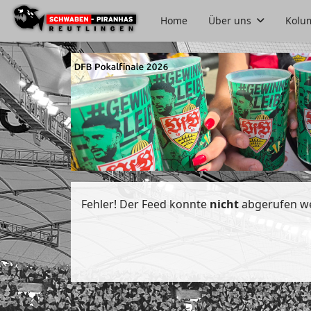
Home
Über uns
Kolu
Fehler! Der Feed konnte
nicht
abgerufen w