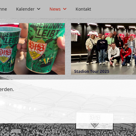
mne
Kalender
News
Kontakt
erden.