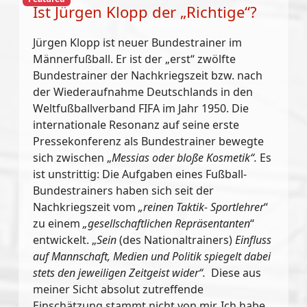
Ist Jürgen Klopp der „Richtige“?
Jürgen Klopp ist neuer Bundestrainer im
Männerfußball. Er ist der „erst“ zwölfte
Bundestrainer der Nachkriegszeit bzw. nach
der Wiederaufnahme Deutschlands in den
Weltfußballverband FIFA im Jahr 1950. Die
internationale Resonanz auf seine erste
Pressekonferenz als Bundestrainer bewegte
sich zwischen „
Messias oder bloße Kosmetik“.
Es
ist unstrittig: Die Aufgaben eines Fußball-
Bundestrainers haben sich seit der
Nachkriegszeit vom
„reinen Taktik- Sportlehrer
“
zu einem
„gesellschaftlichen Repräsentanten
“
entwickelt. „
Sein
(des Nationaltrainers)
Einfluss
auf Mannschaft, Medien und Politik spiegelt dabei
stets den jeweiligen Zeitgeist wider“.
Diese aus
meiner Sicht absolut zutreffende
Einschätzung stammt nicht von mir. Ich habe