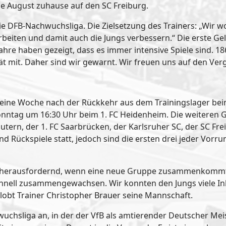
nde August zuhause auf den SC Freiburg.
die DFB-Nachwuchsliga. Die Zielsetzung des Trainers: „Wir 
t arbeiten und damit auch die Jungs verbessern.“ Die erste G
e haben gezeigt, dass es immer intensive Spiele sind. 1860
t mit. Daher sind wir gewarnt. Wir freuen uns auf den Verg
eine Woche nach der Rückkehr aus dem Trainingslager beim 
Sonntag um 16:30 Uhr beim 1. FC Heidenheim. Die weiteren 
utern, der 1. FC Saarbrücken, der Karlsruher SC, der SC F
und Rückspiele statt, jedoch sind die ersten drei jeder Vor
er herausfordernd, wenn eine neue Gruppe zusammenkommt
chnell zusammengewachsen. Wir konnten den Jungs viele Inh
, lobt Trainer Christopher Brauer seine Mannschaft.
uchsliga an, in der der VfB als amtierender Deutscher Meis