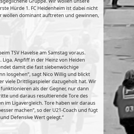
ausgeglichene Gruppe. Wir wollen unsere
rste Hürde 1. FC Heidenheim ist dabei nicht
ir wollen dominant auftreten und gewinnen,
l beim TSV Havelse am Samstag voraus.
 Liga. Anpfiff in der Heinz von Heiden
 endet damit die fast siebenwöchige
 losgehen“, sagt Nico Willig und blickt
 viele Drittligaspieler dazugeholt hat. Wir
funktionieren als der Gegner, nur dann
ritte und daraus resultierende Tore des
en im Ligavergleich. Tore haben wir daraus
ir besser machen“, so der U21-Coach und fügt
 und Defensive Wert gelegt.“