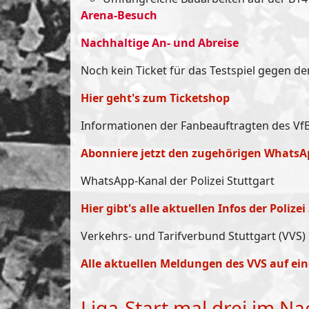
Arena-Besuch
Nachhaltige An- und Abreise
Noch kein Ticket für das Testspiel gegen d
Hier geht's zum Ticketshop
Informationen der Fanbeauftragten des VfB 
Abonniere jetzt den zugehörigen WhatsA
WhatsApp-Kanal der Polizei Stuttgart
Hier gibt's alle aktuellen Infos der Polizei
Verkehrs- und Tarifverbund Stuttgart (VVS)
Alle aktuellen Meldungen des VVS auf ein
Liga-Start mal drei im N