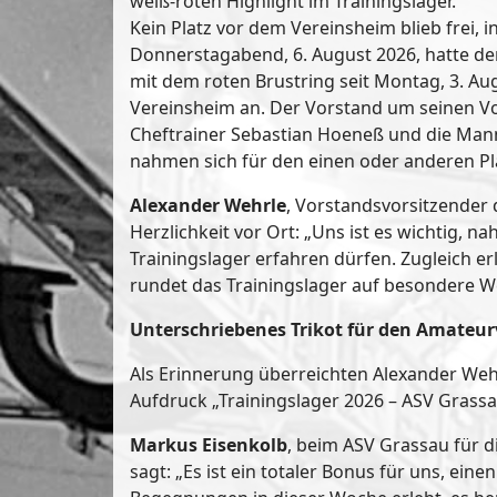
weiß-roten Highlight im Trainingslager.
Kein Platz vor dem Vereinsheim blieb frei,
Donnerstagabend, 6. August 2026, hatte de
mit dem roten Brustring seit Montag, 3. Au
Vereinsheim an. Der Vorstand um seinen Vo
Cheftrainer Sebastian Hoeneß und die Mann
nahmen sich für den einen oder anderen Plau
Alexander Wehrle
, Vorstandsvorsitzender
Herzlichkeit vor Ort: „Uns ist es wichtig, n
Trainingslager erfahren dürfen. Zugleich e
rundet das Trainingslager auf besondere W
Unterschriebenes Trikot für den Amateur
Als Erinnerung überreichten Alexander Weh
Aufdruck „Trainingslager 2026 – ASV Grass
Markus Eisenkolb
, beim ASV Grassau für d
sagt: „Es ist ein totaler Bonus für uns, ei