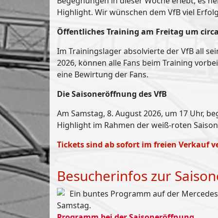
Begegnungen in dieser Woche erlebt, es her
Highlight. Wir wünschen dem VfB viel Erfol
Öffentliches Training am Freitag um circ
Im Trainingslager absolvierte der VfB all s
2026, können alle Fans beim Training vorbe
eine Bewirtung der Fans.
Die Saisoneröffnung des VfB
Am Samstag, 8. August 2026, um 17 Uhr, beg
Highlight im Rahmen der weiß-roten Saiso
Tickets sind ab sofort im freien Verkauf 
Besucherinfos zur Saiso
Ein buntes Programm auf der Mercedess
Samstag.
Programm bei der Saisoneröffnung