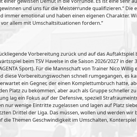
it einer gewissen Demut in die Vorrunde. Es ist eine sehr 
ewinnen und uns für die Meisterrunde qualifizieren.“ Die e
ind immer emotional und haben einen eigenen Charakter. W
vor allem mit Umschaltsituationen fordern.“
zurückliegende Vorbereitung zurück und auf das Auftaktspie
tsspiel beim TSV Havelse in die Saison 2026/2027 in der 3.
MAGENTA Sport). Für die Mannschaft von Trainer Nico Willig
nd diese Vorbereitungswochen schnell rumgegangen, es kann
erwartet ein Gegner, der einen Komplettumbruch hatte, aber
den Platz zu bekommen, aber auch als Gruppe schneller zu 
tung lag ein Fokus auf der Defensive, speziell Strafraumeint
n nur wenige Eintritte zugelassen und lagen auf Platz sieb
m letzten Drittel der Liga. Das müssen, wollen und werden w
uf die Themen Geschwindigkeit im Umschalten, Konterspiel