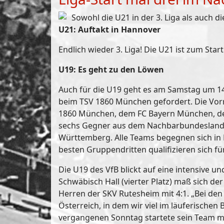
Sowohl die U21 in der 3. Liga als auch
U21: Auftakt in Hannover
Endlich wieder 3. Liga! Die U21 ist zum St
U19: Es geht zu den Löwen
Auch für die U19 geht es am Samstag um 14
beim TSV 1860 München gefordert. Die Vorr
1860 München, dem FC Bayern München, de
sechs Gegner aus dem Nachbarbundesland. 
Württemberg. Alle Teams begegnen sich in 
besten Gruppendritten qualifizieren sich f
Die U19 des VfB blickt auf eine intensive u
Schwäbisch Hall (vierter Platz) maß sich d
Herren der SKV Rutesheim mit 4:1. „Bei den T
Österreich, in dem wir viel im läuferischen
vergangenen Sonntag startete sein Team mit