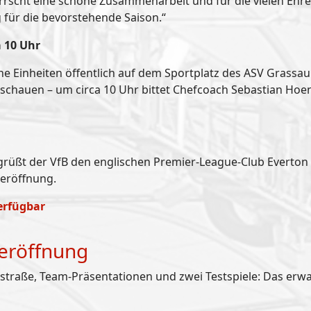
rscht eine schöne Zusammenarbeit und für die vielen Ehren
g für die bevorstehende Saison.“
a 10 Uhr
eine Einheiten öffentlich auf dem Sportplatz des ASV Grassa
ischauen – um circa 10 Uhr bittet Chefcoach Sebastian Hoen
rüßt der VfB den englischen Premier-League-Club Everton FC
neröffnung.
verfügbar
neröffnung
traße, Team-Präsentationen und zwei Testspiele: Das erwa