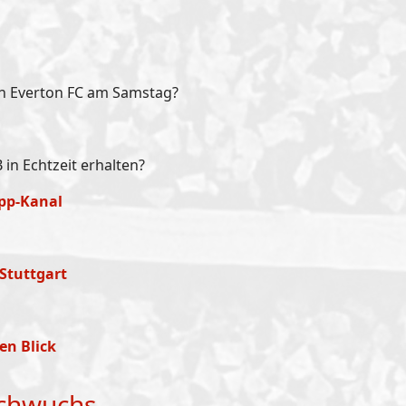
en Everton FC am Samstag?
in Echtzeit erhalten?
pp-Kanal
 Stuttgart
en Blick
achwuchs