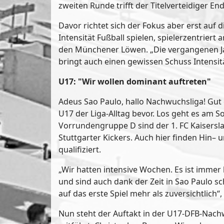
zweiten Runde trifft der Titelverteidiger E
Davor richtet sich der Fokus aber erst auf 
Intensität Fußball spielen, spielerzentrier
den Münchener Löwen. „Die vergangenen Jahr
bringt auch einen gewissen Schuss Intensitä
U17: "Wir wollen dominant auftreten"
Adeus Sao Paulo, hallo Nachwuchsliga! Gut 
U17 der Liga-Alltag bevor. Los geht es am 
Vorrundengruppe D sind der 1. FC Kaisersla
Stuttgarter Kickers. Auch hier finden Hin– 
qualifiziert.
„Wir hatten intensive Wochen. Es ist imm
und sind auch dank der Zeit in Sao Paulo s
auf das erste Spiel mehr als zuversichtlich“
Nun steht der Auftakt in der U17-DFB-Nachw