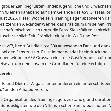
 in großer Zahl begrüßten Kinder, Jugendliche und Erwachse
r VfB einen Fanabend auf dem Gelände des ASV Grassau org
gust 2026, dieser Woche sein Trainingslager absolvieren da
rsitzenden Alexander Wehrle, das Präsidium um seinen Prä
schaft mischten sich unter die Fans. Sie erfüllten zahlre
sch reichlich Zeit. Fröhlichkeit pur in Weiß und Rot.
 des VfB, begrüßte die circa 500 anwesenden Fans und dan
ah bei den Fans zu sein. Es ist immer wieder beeindruckend,
rleben wir beim ASV Grassau eine tolle Gastfreundschaft un
eise ab, um gemeinsam die Grundlagen für eine erfolgreich
verein
rle und Dietmar Allgaier unter anderem ein unterschriebe
au“ an den Amateurverein.
ie Organisation des Trainingslagers zuständig und darüber
nen Bundesligisten wie den VfB nun schon zum wiederholten 