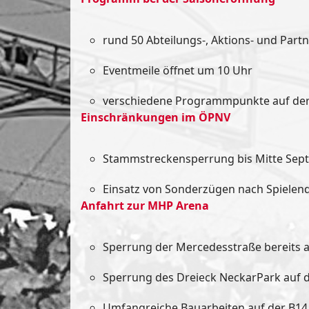
rund 50 Abteilungs-, Aktions- und Part
Eventmeile öffnet um 10 Uhr
verschiedene Programmpunkte auf de
Einschränkungen im ÖPNV
Stammstreckensperrung bis Mitte Sep
Einsatz von Sonderzügen nach Spielen
Anfahrt zur MHP Arena
Sperrung der Mercedesstraße bereits a
Sperrung des Dreieck NeckarPark auf 
Umfangreiche Bauarbeiten auf der B14