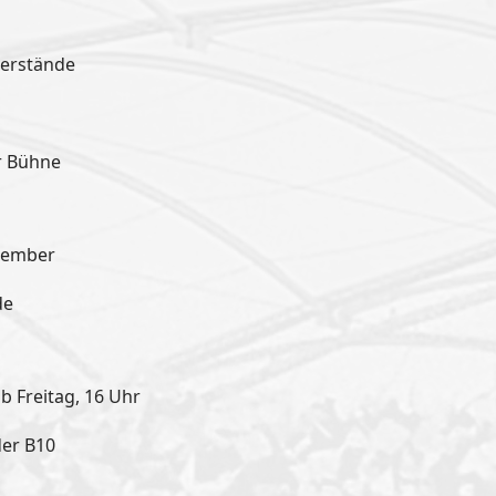
nerstände
r Bühne
tember
de
b Freitag, 16 Uhr
der B10