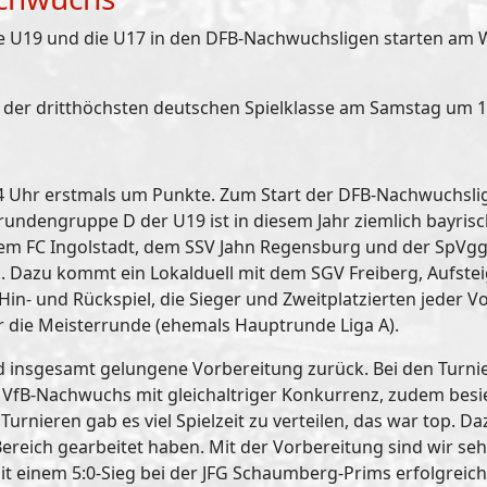
 die U19 und die U17 in den DFB-Nachwuchsligen starten am
art der dritthöchsten deutschen Spielklasse am Samstag um 
 Uhr erstmals um Punkte. Zum Start der DFB-Nachwuchslig
undengruppe D der U19 ist in diesem Jahr ziemlich bayris
m FC Ingolstadt, dem SSV Jahn Regensburg und der SpVgg
Dazu kommt ein Lokalduell mit dem SGV Freiberg, Aufsteig
Hin- und Rückspiel, die Sieger und Zweitplatzierten jeder
ür die Meisterrunde (ehemals Hauptrunde Liga A).
nd insgesamt gelungene Vorbereitung zurück. Bei den Turnie
er VfB-Nachwuchs mit gleichaltriger Konkurrenz, zudem besi
urnieren gab es viel Spielzeit zu verteilen, das war top. D
 Bereich gearbeitet haben. Mit der Vorbereitung sind wir se
 einem 5:0-Sieg bei der JFG Schaumberg-Prims erfolgreich 