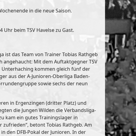
 Wochenende in die neue Saison.
14 Uhr beim TSV Havelse zu Gast.
a ist das Team von Trainer Tobias Rathgeb
ch angehaucht: Mit dem Auftaktgegner TSV
 Unterhaching kommen gleich fünf der
er aus der A-Junioren-Oberliga Baden-
 Vorrundengruppe sowie sechs der neun
ren in Ergenzingen (dritter Platz) und
egten die Jungen Wilden die Verbandsliga-
azu kam ein gutes Trainingslager in
hr zufrieden“, betont Tobias Rathgeb. Am
in den DFB-Pokal der Junioren. In der