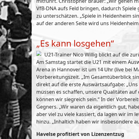
mitführt. Christopher Brauer: „Wir gehen m
VfB-DNA aufs Feld bringen, dadurch Spiele g
zu unterschätzen. „Spiele in Heidenheim s
auf der anderen Seite wird uns Heidenheim 
„Es kann losgehen“
U21-Trainer Nico Willig blickt auf die 
Am Samstag startet die U21 mit einem Auswär
Arena in Hannover ist um 14 Uhr (live bei 
Vorbereitungszeit. „Im Gesamtüberblick si
direkt auf die erste Auswärtsaufgabe: „Uns 
müssen es schaffen, unsere Qualitäten auf 
können wir siegreich sein.“ In der Vorberei
Gegners. „Wir waren da eigentlich gut, habe
aber viel zu viele kassiert, da lagen wir i
hinzu. „Inhaltich haben wir insbesondere a
Havelse profitiert von Lizenzentzug